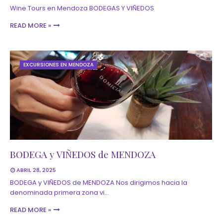
Wine Tours en Mendoza BODEGAS Y VIÑEDOS
READ MORE »
EXCURSIONES EN MENDOZA
BODEGA y VIÑEDOS de MENDOZA
ABRIL 28, 2025
BODEGA y VIÑEDOS de MENDOZA Nos dirigimos hacia la
denominada primera zona vi…
READ MORE »