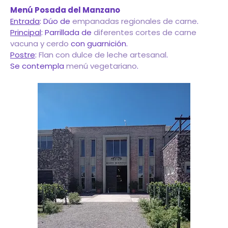
Menú Posada del Manzano
Entrada
: Dúo de
empanadas regionales de carne
.
Principal
: Parrillada de
diferentes cortes de carne
vacuna y cerdo
con guarnición.
Postre
:
Flan con dulce de leche artesanal
.
Se contempla
menú vegetariano
.