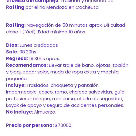
tirolesa del complejo
. Traslado y actividad de
Rafting
por el río Mendoza en Cacheuta.
Rafting:
Navegación de 50 minutos aprox. Dificultad
clase 1 (fácil). Edad mínima 10 años.
Días:
Lunes a sábados
Sale:
08.30hs.
Regresa:
19.30hs aprox.
Recomendamos:
Llevar traje de baño, ojotas, toallón
y bloqueador solar, muda de ropa extra y mochila
pequeña.
Incluye:
Traslados, chaqueta y pantalón
impermeable, casco, remo, chaleco salvavidas, guía
profesional bilingüe, mini curso, charla de seguridad,
kayak de apoyo y seguro de accidentes personales.
No Incluye:
Almuerzo.
Precio por persona:
$70000.