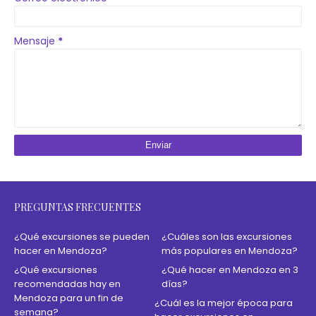
Mensaje
*
PREGUNTAS FRECUENTES
¿Qué excursiones se pueden
¿Cuáles son las excursiones
hacer en Mendoza?
más populares en Mendoza?
¿Qué excursiones
¿Qué hacer en Mendoza en 3
recomendadas hay en
días?
Mendoza para un fin de
¿Cuál es la mejor época para
semana?