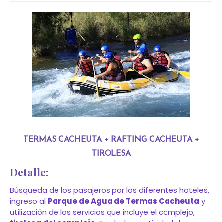
TERMAS CACHEUTA + RAFTING CACHEUTA +
TIROLESA
Detalle:
Búsqueda de los pasajeros por los diferentes hoteles,
ingreso al
Parque de Agua de Termas Cacheuta
y
utilización de los servicios que incluye el complejo,