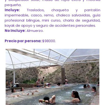
pequeña.
Incluye:
Traslados, chaqueta y pantalón
impermeable, casco, remo, chaleco salvavidas, guía
profesional bilingüe, mini curso, charla de seguridad,
kayak de apoyo y seguro de accidentes personales.
No Incluye:
Almuerzo.
Precio por persona:
$98000.